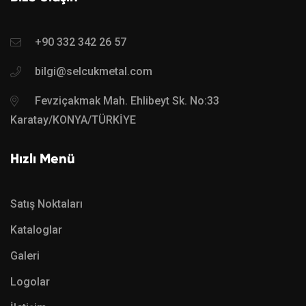
+90 332 342 26 57
bilgi@selcukmetal.com
Fevziçakmak Mah. Ehlibeyt Sk. No:33
Karatay/KONYA/TÜRKİYE
Hızlı Menü
Satış Noktaları
Kataloglar
Galeri
Logolar