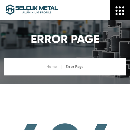
ERROR PAGE
Home
Error Page