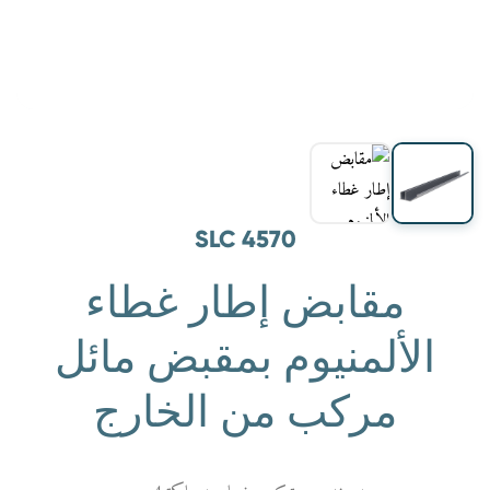
SLC 4570
مقابض إطار غطاء
الألمنيوم بمقبض مائل
مركب من الخارج