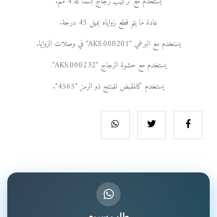
يستخدم مع تركيب زجاج بسماكة 4 مم.
عادة ما يتم قطع زواياه بميل 45 درجة.
يستخدم مع البرغي "AKS.000201" في وصلات الزوايا.
يستخدم مع حشوة الزجاج "AKS.000232".
يستخدم كالمقبض للمنتج ذو الرمز "4565".
طلب سريع