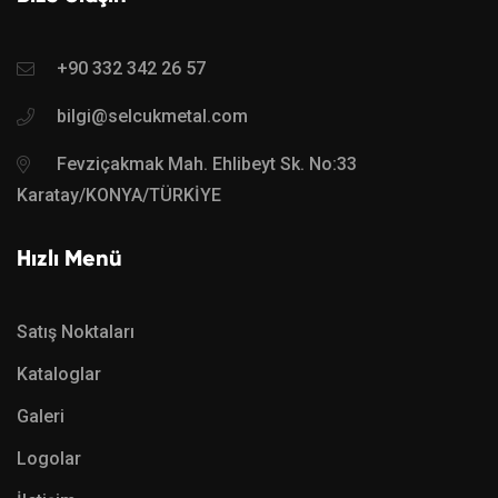
+90 332 342 26 57
bilgi@selcukmetal.com
Fevziçakmak Mah. Ehlibeyt Sk. No:33
Karatay/KONYA/TÜRKİYE
Hızlı Menü
Satış Noktaları
Kataloglar
Galeri
Logolar