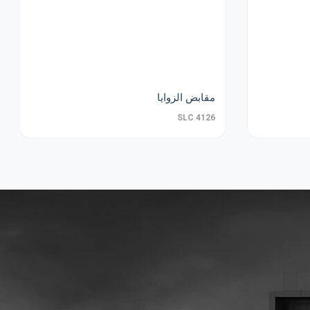
مقابض الزوايا
SLC 4126