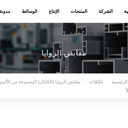
ة
الشركة
المنتجات
الإنتاج
الوسائط
مدونة
مقابض الزوايا
لرئيسية
مُنْتَجَات
مقابض الزوايا (الكانال) المصنوعة من الألمني
ا