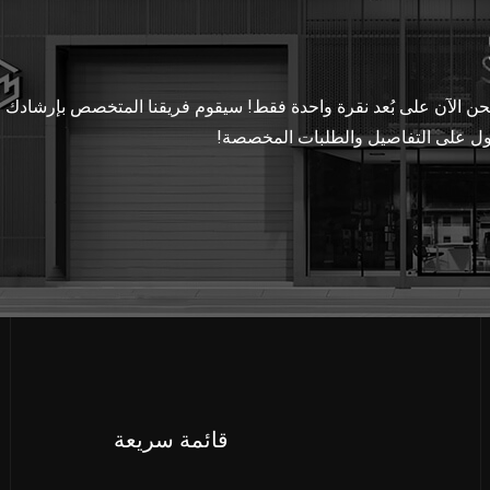
ة، نحن الآن على بُعد نقرة واحدة فقط! سيقوم فريقنا المتخصص بإرشادك
ول على التفاصيل والطلبات المخصصة!
قائمة سريعة