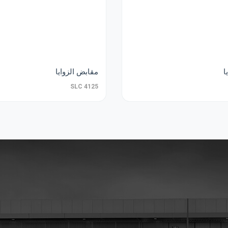
ا
مقابض الزوايا
SLC 4125