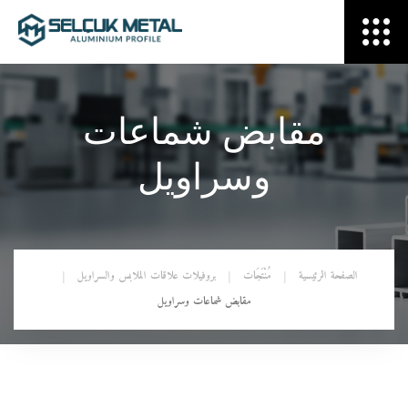
مقابض شماعات
وسراويل
الصفحة الرئيسية
مُنْتَجَات
بروفيلات علاقات الملابس والسراويل
مقابض شماعات وسراويل