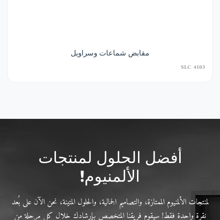
مقابض شماعات وسراويل
SLC 4103
أفضل الحلول لمنتجات
الألمنيوم!
لمنتجات الألمنيوم الممتازة، والتصاميم الجمالية، والحلول المتينة، نحن الآن على بُعد
نقرة واحدة فقط! سيقوم فريقنا المتخصص بإرشادك خلال كل مرحلة من