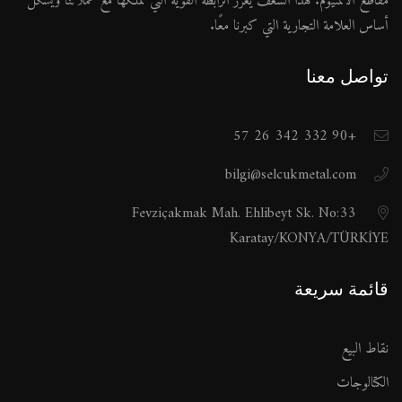
مقاطع الألمنيوم. هذا الشغف يعزز الرابطة القوية التي نملكها مع عملائنا ويشكل
أساس العلامة التجارية التي كبرنا معًا.
تواصل معنا
+90 332 342 26 57
bilgi@selcukmetal.com
Fevziçakmak Mah. Ehlibeyt Sk. No:33
Karatay/KONYA/TÜRKİYE
قائمة سريعة
نقاط البيع
الكتالوجات