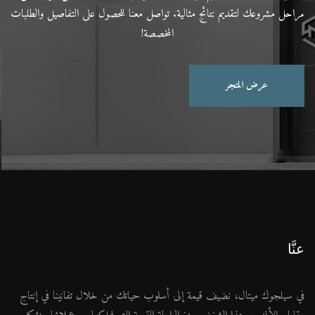
مراحل مشروعك لتقديم نتائج مثالية. تواصل معنا للحصول على التفاصيل والطلبات
المخصصة!
عرض المتجر
عنَّا
في سيلجوك ميتال، نضيف قيمة إلى أسلوب حياتك من خلال تفانينا في إنتاج