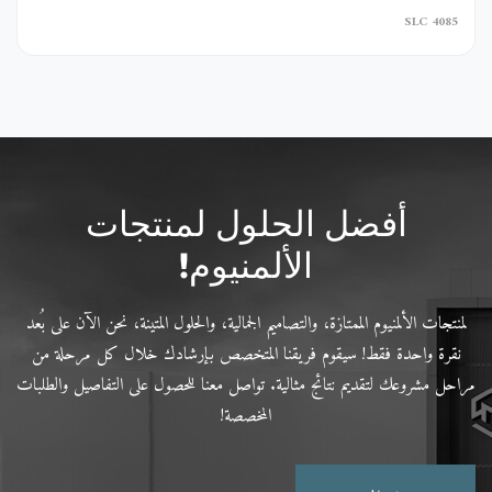
SLC 4085
أفضل الحلول لمنتجات
الألمنيوم!
لمنتجات الألمنيوم الممتازة، والتصاميم الجمالية، والحلول المتينة، نحن الآن على بُعد
نقرة واحدة فقط! سيقوم فريقنا المتخصص بإرشادك خلال كل مرحلة من
مراحل مشروعك لتقديم نتائج مثالية. تواصل معنا للحصول على التفاصيل والطلبات
المخصصة!