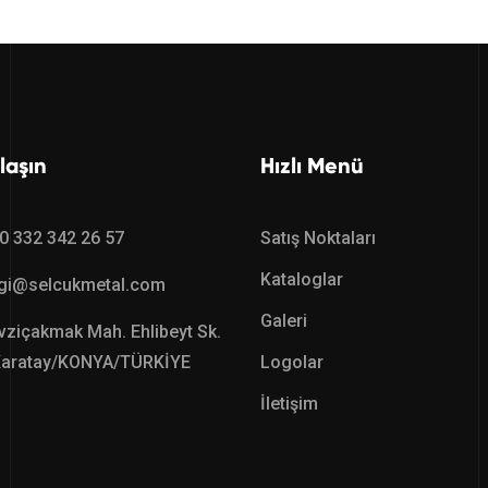
laşın
Hızlı Menü
0 332 342 26 57
Satış Noktaları
Kataloglar
lgi@selcukmetal.com
Galeri
ziçakmak Mah. Ehlibeyt Sk.
Karatay/KONYA/TÜRKİYE
Logolar
İletişim