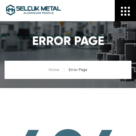
ERROR PAGE
Home
Error Page