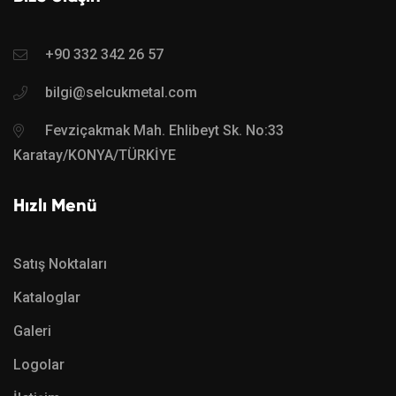
+90 332 342 26 57
bilgi@selcukmetal.com
Fevziçakmak Mah. Ehlibeyt Sk. No:33
Karatay/KONYA/TÜRKİYE
Hızlı Menü
Satış Noktaları
Kataloglar
Galeri
Logolar