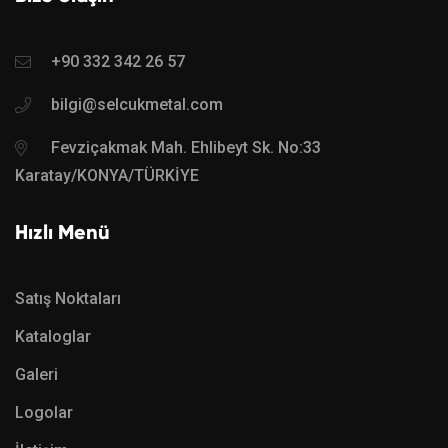
+90 332 342 26 57
bilgi@selcukmetal.com
Fevziçakmak Mah. Ehlibeyt Sk. No:33
Karatay/KONYA/TÜRKİYE
Hızlı Menü
Satış Noktaları
Kataloglar
Galeri
Logolar