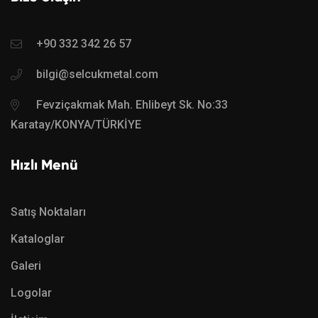
+90 332 342 26 57
bilgi@selcukmetal.com
Fevziçakmak Mah. Ehlibeyt Sk. No:33
Karatay/KONYA/TÜRKİYE
Hızlı Menü
Satış Noktaları
Kataloglar
Galeri
Logolar