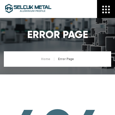
ERROR PAGE
Home
Error Page