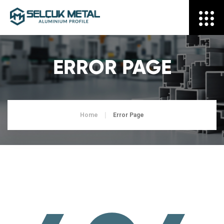
ERROR PAGE
Home
Error Page