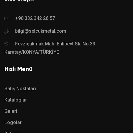
+90 332 342 26 57
bilgi@selcukmetal.com
Fevziçakmak Mah. Ehlibeyt Sk. No:33
Karatay/KONYA/TÜRKİYE
Hızlı Menü
Satış Noktaları
Kataloglar
Galeri
Logolar