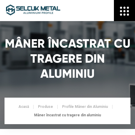
MÂNER ÎNCASTRAT CU
TRAGERE DIN
ALUMINIU
Acasă
Produse
Profile Mâner din Aluminiu
Mâner încastrat cu tragere din aluminiu