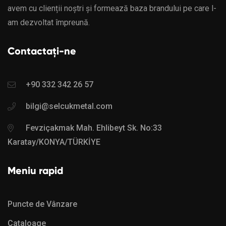
avem cu clienții noștri și formează baza brandului pe care l-
am dezvoltat împreună.
Contactați-ne
+90 332 342 26 57
bilgi@selcukmetal.com
Fevziçakmak Mah. Ehlibeyt Sk. No:33
Karatay/KONYA/TÜRKİYE
Meniu rapid
Puncte de Vânzare
Cataloage