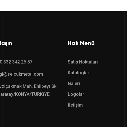
laşın
Hızlı Menü
0 332 342 26 57
Satış Noktaları
Kataloglar
lgi@selcukmetal.com
Galeri
ziçakmak Mah. Ehlibeyt Sk.
Karatay/KONYA/TÜRKİYE
Logolar
İletişim