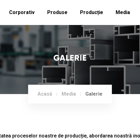
Corporativ
Produse
Producție
Media
GALERIE
Acasă
Media
Galerie
atea proceselor noastre de producție, abordarea noastră ino