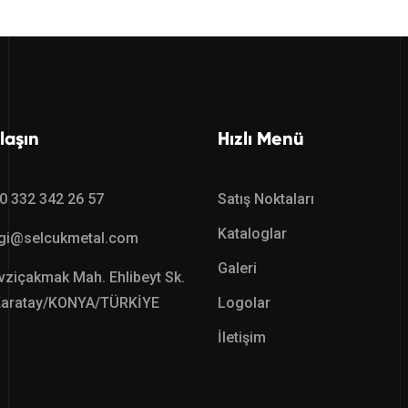
laşın
Hızlı Menü
0 332 342 26 57
Satış Noktaları
Kataloglar
lgi@selcukmetal.com
Galeri
ziçakmak Mah. Ehlibeyt Sk.
Karatay/KONYA/TÜRKİYE
Logolar
İletişim