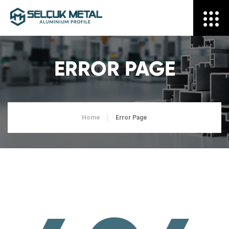
ERROR PAGE
Home
Error Page