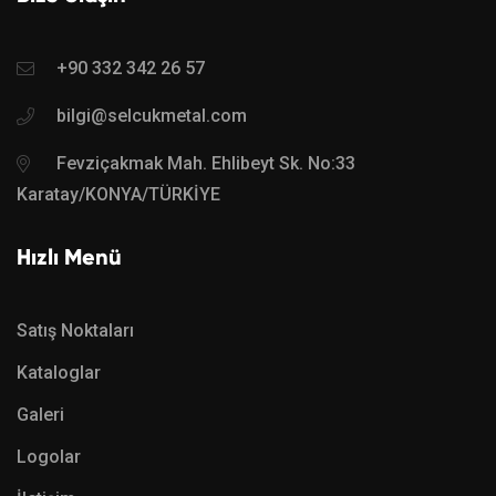
+90 332 342 26 57
bilgi@selcukmetal.com
Fevziçakmak Mah. Ehlibeyt Sk. No:33
Karatay/KONYA/TÜRKİYE
Hızlı Menü
Satış Noktaları
Kataloglar
Galeri
Logolar