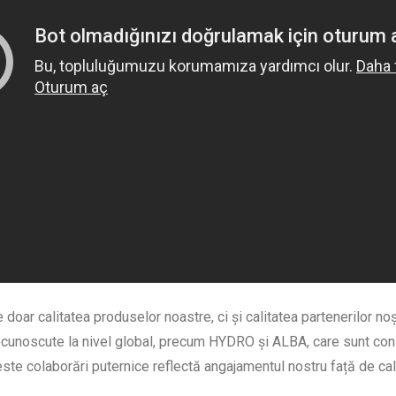
 doar calitatea produselor noastre, ci și calitatea partenerilor no
ecunoscute la nivel global, precum HYDRO și ALBA, care sunt cons
ste colaborări puternice reflectă angajamentul nostru față de calit