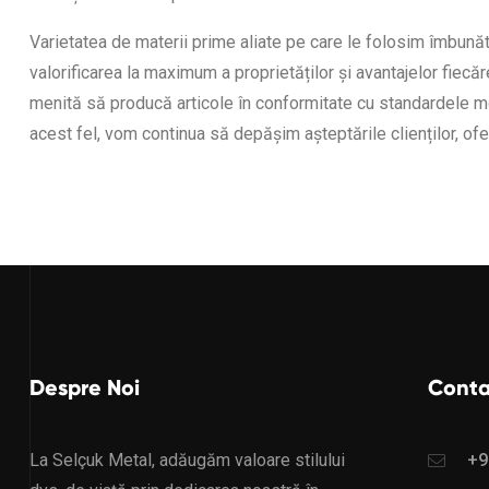
Varietatea de materii prime aliate pe care le folosim îmbunătă
valorificarea la maximum a proprietăților și avantajelor fiec
menită să producă articole în conformitate cu standardele mo
acest fel, vom continua să depășim așteptările clienților, ofer
Despre Noi
Conta
La Selçuk Metal, adăugăm valoare stilului
+9