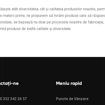
țește atât diversitatea, cât și calitatea produselor noastre, perm
ărei materii prime, ne propunem să livrăm produse care să răspundă
ndiale, se bazează nu doar pe procesele noastre de fabricație, ci
ind produse de înaltă calitate și diversitate.
ctați-ne
Meniu rapid
0 332 342 26 57
Puncte de Vânzare