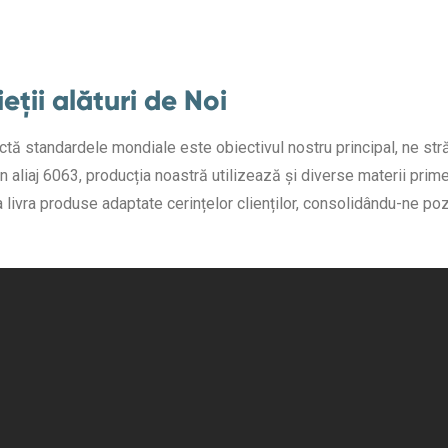
eții alături de Noi
ă standardele mondiale este obiectivul nostru principal, ne străd
n aliaj 6063, producția noastră utilizează și diverse materii pri
ivra produse adaptate cerințelor clienților, consolidându-ne poziț