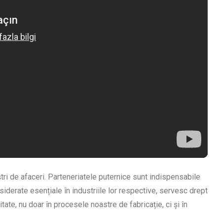
ștri de afaceri. Parteneriatele puternice sunt indispensabile
iderate esențiale în industriile lor respective, servesc drept
ate, nu doar în procesele noastre de fabricație, ci și în